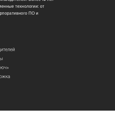
менные технологии: от
орпоративного ПО и
дителей
ры
люч»
ержка