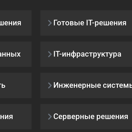
ешения
Готовые IT-решения
анных
IT-инфраструктура
ть
Инженерные систем
ния
Серверные решения