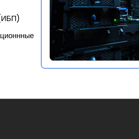
 (ИБП)
ационнные