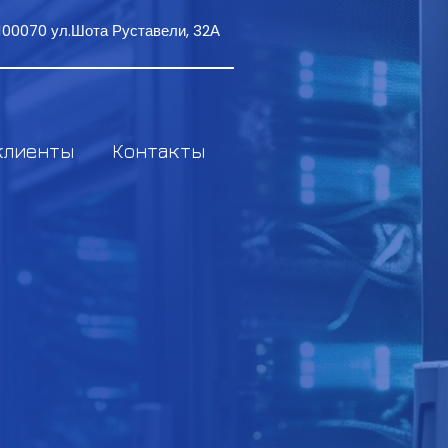
, 100070 ул.Шота Руставели, 32А
клиенты
Контакты